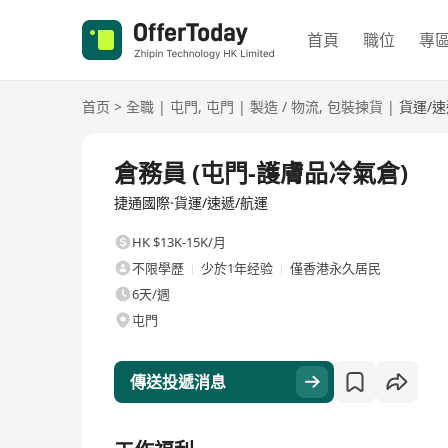
首頁
職位
專
首页
>
全職
|
屯門
,
屯門
|
製造 / 物流
,
包裝揀貨
|
貨運/速
全職
倉務員 (屯門-護膚品冷氣倉)
捷通國際·貨運/速遞/航運
HK $13K-15K/月
不限學歷
少於1年经验
僅香港永久居民
6天/週
屯門
傳送投遞消息