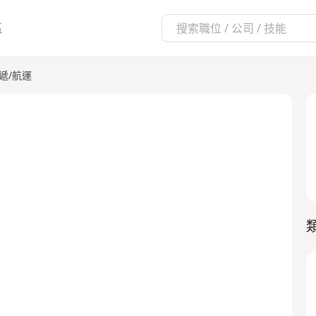
區
遞/航運