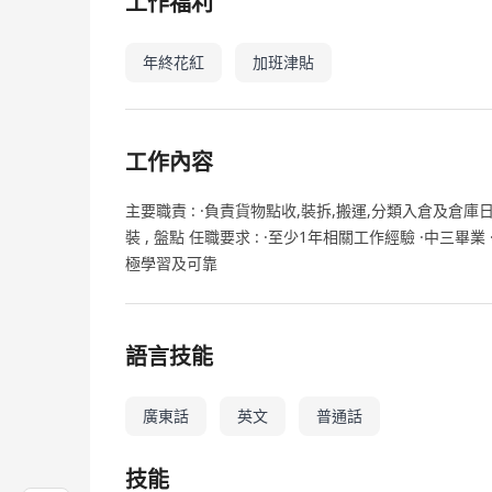
工作福利
年終花紅
加班津貼
工作內容
主要職責 : ·負責貨物點收,裝拆,搬運,分類入倉及倉庫日
裝 , 盤點 任職要求 : ·至少1年相關工作經驗 ·中三
極學習及可靠
語言技能
廣東話
英文
普通話
技能