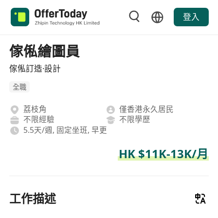
登入
傢俬繪圖員
傢俬訂造·設計
全職
荔枝角
僅香港永久居民
不限經驗
不限學歷
5.5天/週, 固定坐班, 早更
HK $11K-13K/月
工作描述