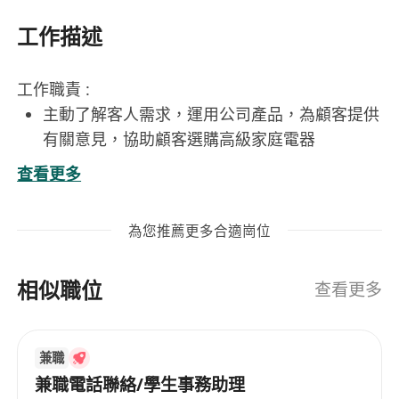
工作描述
工作職責 :
主動了解客人需求，運用公司產品，為顧客提供
有關意見，協助顧客選購高級家庭電器
提供產品專業意見及作產品操作示範
查看更多
提供優質的客戶服務並透過電話及通訊應用程式
處理及回 覆客戶查詢
為您推薦更多合適崗位
獨立處理項目及跟進客人訂單進度
執行上司指派的其他工作
相似職位
入職條件 :
查看更多
兩年或以上零售/客戶服務經驗
懂讀寫中文及流利廣東話,能操英語及普通話優
兼職
先
兼職電話聯絡/學生事務助理
以客為本、積極進取、熱誠有禮、熱愛烹調