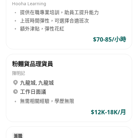
Hooha Learning
良好溝通及銷售技巧
提供在職專業培訓，助員工提升能力
經驗豐富者會聘用為高級陳列室顧問
上班時間彈性，可選擇合適班次
*工作時間: 早上10時至晚上7時，五天工作(輪休)
額外津貼，彈性花紅
工作地點: 銅鑼灣
$70-85/小時
如有興趣申請職位請“立即申請”並提交您的工作履
歷，包括目前及期望的薪資以及上班日期。
粉麵貨品理貨員
所有提供的信息將被嚴格保密，僅用於招聘目的。
陳明記
九龍城
,
九龍城
工作日面議
無需相關經驗，學歷無限
$12K-18K/月
兼職