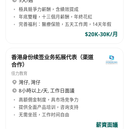
5天/週
極具競爭力薪酬，含績效提成
年底雙糧，十三個月薪酬，年終花紅
完善福利：醫療保險，五天工作周，14天年假
$20K-30K/月
香港身份续签业务拓展代表（渠道
合作）
佳力教育
灣仔
,
灣仔
8小時以上/天, 工作日面議
高额佣金制度，具市场竞争力
提供全面产品培训，咨询支持
无需坐班，工作时间自由
薪資面議