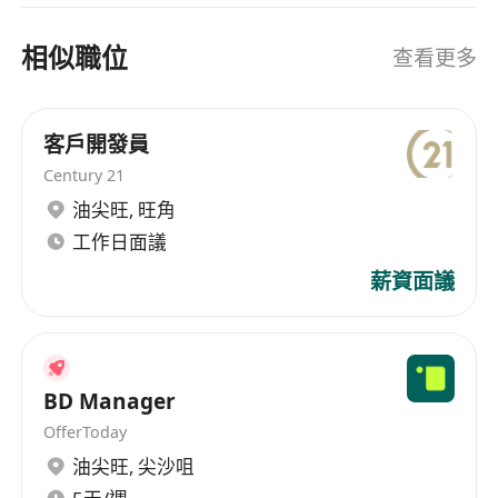
完善的福利保障：全額醫療保險（含牙醫）、年
底雙糧、節日福利、團建活動、帶薪年假及標準
相似職位
查看更多
雙休制度；
高價值人脈積累：直接對接境內外企業人力資源
客戶開發員
總監、業務負責人等管理層人士，構建高質量職
業網絡；
Century 21
定制化成長路徑：「一對一導師帶教 + 實戰項目
油尖旺
,
旺角
鍛煉」培養體系，清晰的晉升通道，依業績可快
工作日面議
速晉升至銷售主管、區域銷售總監等崗位；
薪資面議
寶貴的海外機會：表現優異者可獲得海外外派資
格，負責核心區域市場業務，開拓國際職業版
圖。
企業的文化：
BD Manager
崇尚技術、自我驅動、用戶第一、簡簡單單。安安
OfferToday
靜靜地幹點狠事。
油尖旺
,
尖沙咀