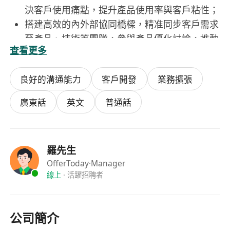
決客戶使用痛點，提升產品使用率與客戶粘性；
搭建高效的內外部協同橋樑，精准同步客戶需求
至產品、技術等團隊，參與產品優化討論，推動
查看更多
解決方案的迭代完善，形成「需求-落地-反饋」
的閉環；
良好的溝通能力
客戶開發
業務擴張
負責客戶數據的跟蹤與分析，定期輸出可視化數
據報告及PPT彙總，為業務調整和客戶服務優化
廣東話
英文
普通話
提供數據支撐；
積極參與公司全球業務培養計劃，表現優異者將
有機會參與海外市場拓展項目，負責區域銷售團
羅先生
隊管理及市場開拓工作。
OfferToday
·Manager
希望你是：
線上
·
活躍招聘者
本科及以上學歷，專業不限，具備一定企業客戶
資源或獨立拓展經驗者優先，對互聯網招聘行業
及全球銷售領域有強烈熱情；
公司簡介
粵語、英語、普通話三語流利，具備優秀的口語