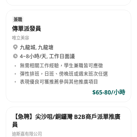
兼職
傳單派發員
唯立美容
九龍城
,
九龍塘
4~8小時/天, 工作日面議
無需相關工作經驗，學生兼職皆可應徵
彈性排班，日班、傍晚班或週末班次任選
表現優良可獲推薦參與其他推廣項目
$65-80/小時
【急聘】尖沙咀/銅鑼灣 B2B商戶派單推廣
員
迪斯嘉有限公司