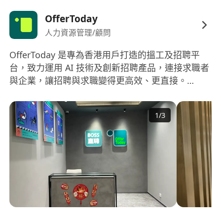
表達與書面溝通能力，能熟練與不同文化背景的
OfferToday
客戶及團隊開展合作；
人力資源管理/顧問
具備敏銳的商業分析能力、扎實的問題解決能力
及高效的組織協調能力，能快速響應市場變化與
OfferToday 是專為香港用戶打造的搵工及招聘平
客戶需求；
台，致力運用 AI 技術及創新招聘產品，連接求職者
擁有強烈的創業精神與目標導向意識，執行力突
與企業，讓招聘與求職變得更高效、更直接。
出，能積極應對銷售崗位壓力，具備優秀的團隊
OfferToday is an AI-powered recruitment
合作精神；
platform built for Hong Kong, dedicated to
1
/
3
connecting job seekers and employers through
聰明正直、勤奮上進，樂於主動學習新知識、分
innovative technology and a seamless hiring
享實戰經驗，對客戶需求有強烈的同理心及優秀
experience.
的傾聽能力；
具備全球化視野，能接受短期海外出差，願意長
期外派至海外市場開展工作者優先。
我們提供：
極具競爭力的薪酬體系：固定工資 + 績效獎金 +
業務提成；