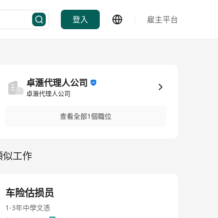
登入
雇主平台
卓滙代理人公司
卓滙代理人公司
查看全部1個職位
類似工作
车险估损员
1-3年
中學文憑