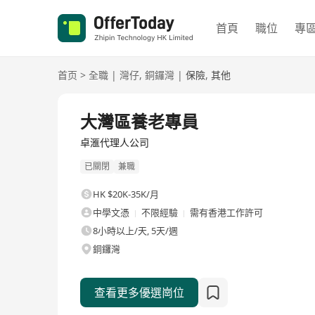
首頁
職位
專
首页
>
全職
|
灣仔
,
銅鑼灣
|
保險
,
其他
全職
大灣區養老專員
卓滙代理人公司
已關閉
兼職
HK $20K-35K/月
中學文憑
不限經驗
需有香港工作許可
8小時以上/天, 5天/週
銅鑼灣
查看更多優選崗位