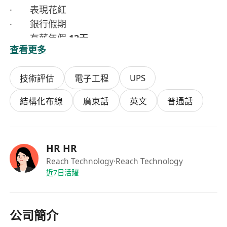
· 表現花紅
· 銀行假期
· 有薪年假
12天
查看更多
·
5天工作
· 醫療福利
UPS
技術評估
電子工程
· 在職培訓及良好晉升機會
薪酬：
結構化布線
廣東話
英文
普通話
·
$15,000 – $17,000（每月）
HR HR
Reach Technology
·Reach Technology
近7日活躍
公司簡介