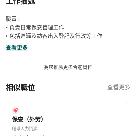
工作描述
職責 :
• 負責日常保安管理工作
• 包括巡邏及訪客出入登記及行政等工作
• 提供優質的顧客服務
查看更多
• 工作地點：藍田地鐵站步行約8分鐘
工作要求：
為您推薦更多合適崗位
• 小六或以上程度
• 有保安經驗優先考慮
相似職位
• 良好溝通及處事獨立
查看更多
• 操流利粵語（略懂英語及普通話優先考慮）
• 懂讀寫中文報告（略懂電腦操作優先考慮）
執照/認證：
保安（外劳）
• 持有效保安人員許可證(SPP)
• 保安及護衛業管理委員會認可訓練課程證書(QAS)
環球人力資源