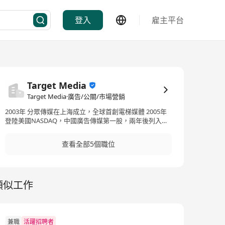
登入
雇主平台
Target Media
Target Media·廣告/公關/市場營銷
2003年 分眾傳媒在上海成立，全球首創電梯媒體 2005年
登陸美國NASDAQ，中國廣告傳媒第一股，兩年後列入納
斯達克100指數 2015年 回歸中國A股，市值突破RMB1,000
億 2016年 成為中國第二大媒體集團(僅次於央視)，全年營
查看全部5個職位
收超RMB100億 2018年 引入戰略夥伴阿里巴巴，優化業務
及拓展新領域 2019年 子公司Target Media全力拓展香港
及東南亞市場 2024年至今 Target Media成為香港最大的
電梯電視+電梯海報企業
類似工作
兼職
活躍招聘者