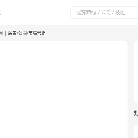
區
員
|
廣告/公關/市場營銷