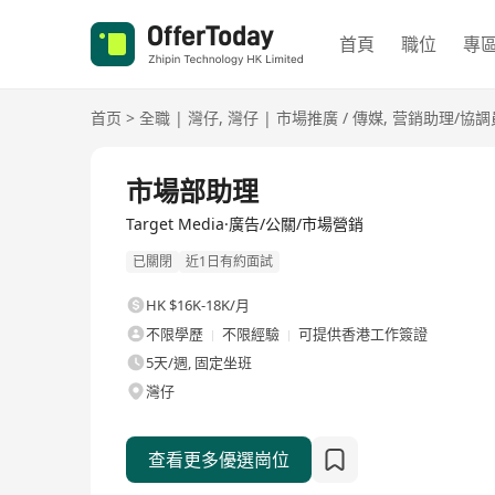
首頁
職位
專
首页
>
全職
|
灣仔
,
灣仔
|
市場推廣 / 傳媒
,
营銷助理/協調
全職
市場部助理
Target Media·廣告/公關/市場營銷
已關閉
近1日有約面試
HK $16K-18K/月
不限學歷
不限經驗
可提供香港工作簽證
5天/週, 固定坐班
灣仔
查看更多優選崗位