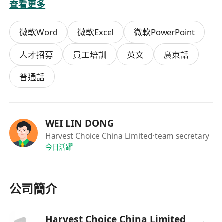
查看更多
5. 歡迎新畢業生投遞。
微軟Word
微軟Excel
微軟PowerPoint
福利：
1. 定期舉辦員工培訓課程，促進專業技能與個人成
人才招募
員工培訓
英文
廣東話
長機會。
2. 創造開放包容的工作環境，鼓勵創新思維與團隊
普通話
凝聚力發展。
WEI LIN DONG
Harvest Choice China Limited
·team secretary
今日活躍
公司簡介
Harvest Choice China Limited