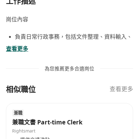
工作描述
崗位內容
負責日常行政事務，包括文件整理、資料輸入、
影印及傳真等基本文書工作。
查看更多
協助處理來電及來訪接待，保持前臺區域整潔有
序，展現專業服務形象。
為您推薦更多合適崗位
支援會議安排，包括場地預訂、會議資料準備、
設備檢查及會後紀錄整理。
相似職位
管理辦公用品庫存，按需請購及發放，確保行政
查看更多
物資供應穩定充足。
配合部門需求，協助處理臨時交辦事項，具備彈
兼職
性協作與多任務處理能力。
兼職文書 Part-time Clerk
Rightsmart
工作要求