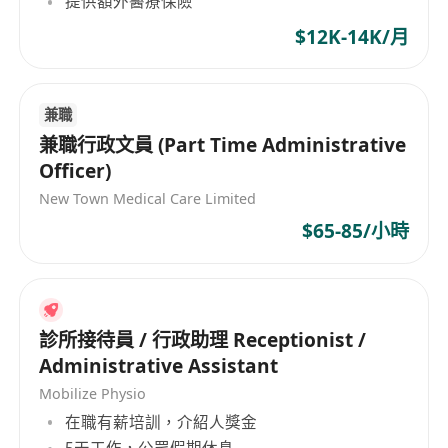
提供額外醫療保險
提供具市場競爭力的時薪，按實際工作時數準時
$12K-14K/月
發放薪金，並符合香港《僱傭條例》規定。
享有法定假日及病假，按服務年資及實際出勤比
兼職
例依法享有相應權益。
兼職行政文員 (Part Time Administrative
靈活排班安排，兼顧學業、家庭或其他個人發展
Officer)
需要，支援職涯過渡與經驗累積。
New Town Medical Care Limited
提供在職培訓及工作指導，協助提升行政實務技
能與職場適應力。
$65-85/小時
開放友善的工作環境，團隊氛圍融洽，鼓勵主動
學習與正向互動，表現優異者有機會獲推薦參與
內部全職職位甄選。
診所接待員 / 行政助理 Receptionist /
Administrative Assistant
Mobilize Physio
在職有薪培訓，介紹人獎金