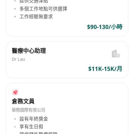
提供交通津貼
多個工作地點可供選擇
中學畢業或以上學歷，具備基本中文讀寫能力；
工作經驗無要求
懂基礎英文者優先考慮。
$90-130/小時
熟悉Microsoft Office軟件（特別是Word、
Excel及Outlook），能獨立完成文書處理及郵件
往來。
醫療中心助理
具備良好溝通禮儀及服務意識，態度親切、主動
Dr Lau
積極，能與不同崗位同事有效配合。
$11K-15K/月
做事細心有條理，注重準確性與時效性，能於指
定時間內妥善完成交付任務。
可配合公司營運需要，於平日日間或部分週末時
段輪值工作，每週工作時數約15–25小時，具備
倉務文員
穩定出勤記錄者優先。
幫忙跟進文件及製作簡單合同
華際國際有限公司
設有年終獎金
享有生日假
福利