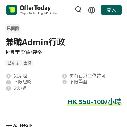
登入
已關閉
兼職Admin行政
恆豐堂·醫療/製藥
已關閉
全職
尖沙咀
需有香港工作許可
不限經驗
不限學歷
5天/週
HK $50-100/小時