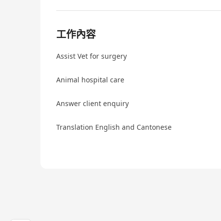
工作內容
Assist Vet for surgery
Animal hospital care
Answer client enquiry
Translation English and Cantonese