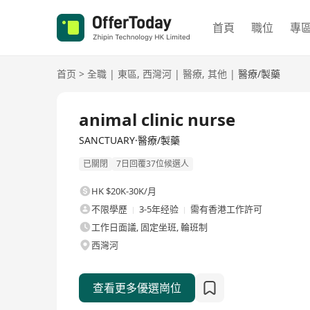
首頁
職位
專
首页
>
全職
|
東區
,
西灣河
|
醫療
,
其他
|
醫療/製藥
全職
animal clinic nurse
SANCTUARY·醫療/製藥
已關閉
7日回覆37位候選人
HK $20K-30K/月
不限學歷
3-5年经验
需有香港工作許可
工作日面議, 固定坐班, 輪班制
西灣河
查看更多優選崗位