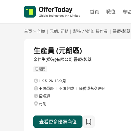
首頁
職位
專
首页
>
全職
|
元朗
,
元朗
|
製造 / 物流
,
操作員
|
醫療/製藥
全職
生產員 (元朗區)
余仁生(香港)有限公司·醫療/製藥
已關閉
HK $12K-13K/月
不限學歷
不限經驗
僅香港永久居民
長短週
元朗
查看更多優選崗位