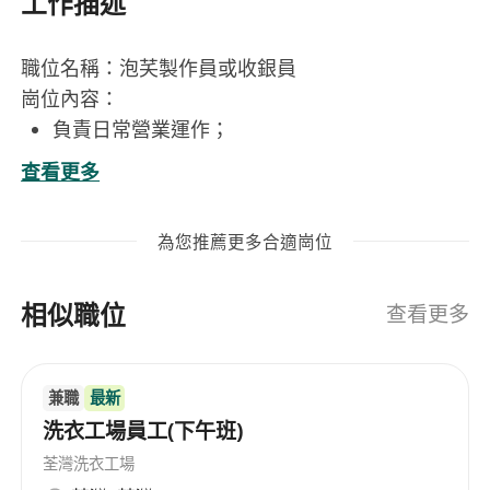
工作描述
職位名稱：泡芺製作員或收銀員
崗位內容：
負責日常營業運作；
於收銀崗位處理顧客點單、結帳、發票開立及電
查看更多
子支付
支援門店日常清潔、陳設整理與顧客服務
為您推薦更多合適崗位
工作要求：
相似職位
具備良好廣東話溝通能力，能清晰、自信地與顧
查看更多
客及同事交流；懂普通話及基礎英文者優先
無學歷及相關工作經驗限制，歡迎新人加入
兼職
最新
洗衣工場員工(下午班)
福利：
膳食津貼；
荃灣洗衣工場