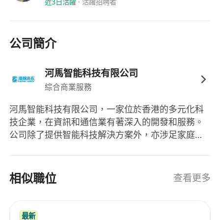
近3日活躍
·
活躍招聘者
6. 營銷推廣：組織門店宣傳拉新、節日活動推廣及
會員充值優惠活動，提升顧客回流率與會員活躍
度；
公司簡介
7. 數據驅動優化：定期分析銷售數據、取件率、會
員增長等關鍵指標，提出優化建議並推動改善行
河馬智能科技有限公司
動。
綜合商業服務
【任職要求】
河馬智能科技有限公司，一家位於香港的多元化科
1. 經驗要求：具有1-3年以上連鎖門店或服務行業管
技企業，在資訊和通信業有著深入的開發和服務。
理經驗，熟悉門店營運流程與團隊管理方法；
公司除了提供智能科技解決方案外，亦涉足家庭日
2. 語言能力：流利粵語，能自如與街坊溝通，具備
常服務，例如高品質的洗衣服務，包括專業清洗鞋
基本普通話及中文讀寫能力；
子、羽絨服、床單與大衣等。隨著業務的拓展，河
馬智能科技有限公司正在招募多個職位，以加強公
3. 個人資質：身體健康，無不良嗜好，個人衛生良
相似職位
查看更多
司的服務能力，期望為香港市場帶來更多創新與便
好，持有有效香港身份證。
利。 Hippo Smart Technology Limited, a
4. 目標管理與數據分析意識：能精準把控業績指
diversified technology company based in Hong
標，從數據中發現問題並制定行動方案；
最新