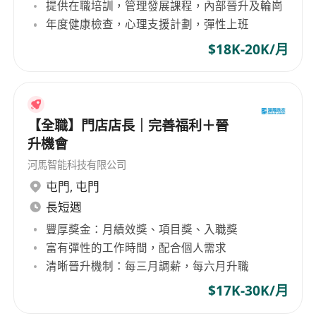
提供在職培訓，管理發展課程，內部晉升及輪崗
1. 月薪範圍港幣$17,000–$30,000區間上不封頂，
年度健康檢查，心理支援計劃，彈性上班
薪資可按經驗及能力面議。
$18K-20K/月
2. 豐厚獎金，工作日安排具彈性，可配合個人需求
協商。
3. 月績效獎金最高5,000港元（掛鉤營運統籌、團隊
管理、業績目標考核）；
【全職】門店店長｜完善福利＋晉
4. 項目獎金最高3,000港元（專項考核自提點相關工
升機會
作，如取件率、會員登記等）；
河馬智能科技有限公司
5. 高酬金入職獎3000
屯門
,
屯門
6. 薪酬規則與獎金計算全程公示，多勞多得；
長短週
7. 工作保障：每天工作時長合理（按公司統一安
豐厚獎金：月績效獎、項目獎、入職獎
排），每週輪休1天，享年假、病假、勞工假等法定
富有彈性的工作時間，配合個人需求
假期；
清晰晉升機制：每三月調薪，每六月升職
8. 穩定發展：
9. 每月7日前準時發薪，全職穩定聘用；
$17K-30K/月
10. 晉升機制靈活高效：
三個月調一次薪，六個月升