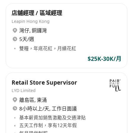
一次職
，成長回報及時可見；
店舖經理 / 區域經理
11. 公司擴張速度快，晉升路線清晰透明，表現優異
Leapin Hong Kong
者可晉升區域管理崗位；
12. 提供完善的培訓體系，幫助你快速成長。
灣仔
,
銅鑼灣
5天/週
【應聘方式】
雙糧，年底花紅，月績花紅
應聘截止：招滿即止，盡早投遞優先安排面試，合
$25K-30K/月
資格者可即時到崗！
Retail Store Supervisor
LYD Limited
離島區
,
東涌
8小時以上/天, 工作日面議
基本薪資加銷售激勵及交通津貼
五天工作制，享有12天年假