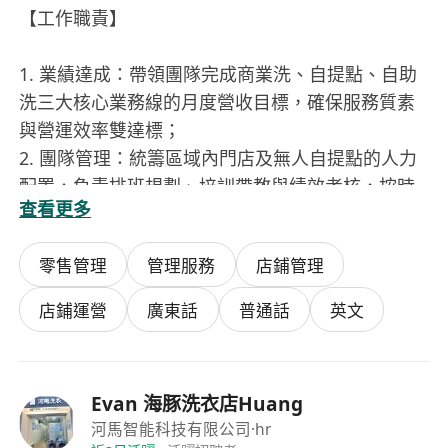
【工作職責】
1. 業績達成：帶領團隊完成商業洗、自提點、自助
洗三大核心業務線的月度營收目標，確保服務質素
與營運效率雙達標；
2. 團隊管理：統籌區域內門店及無人自提點的人力
配置，負責排班規劃、培訓帶教與績效考核，按時
查看更多
提交下月排班表，確保人力成本控制在預算內；
3. 營運督導：負責區域內所有門店及自提點的巡店
零售管理
管理服務
店鋪管理
工作，監督營運規範落地，管控門店清潔衛生，配
合公司每月隨機巡檢；
店鋪運營
廣東話
普通話
英文
4. 客訴處理：處理門店客訴，做到24小時內回應、
72小時內完成處理反饋，維護品牌口碑;
5. 自提點專項營運：負責無人自提點上架、取件
Evan 海豚洗衣店Huang
率、會員登記及客訴控制等專項工作，確保自提點
河馬智能科技有限公司
·hr
服務指標達標；