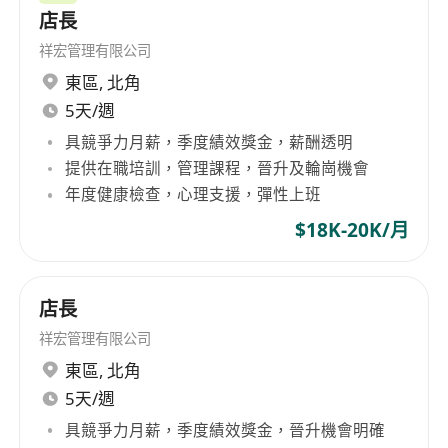
Kong with deep development and service
5. 出色的客訴處理與溝通協調能力：能在壓力下理
店長
expertise in information and communication
性處理客訴與內部衝突，建立良好的客戶與團隊關
祥宏管理有限公司
industries, not only provides intelligent
係；
東區
,
北角
technology solutions but also delves into daily
6. 強烈的責任心與執行力：嚴守考勤制度，能主動
5天/週
household services such as high-quality laundry
承擔區域管理責任，在多任務並行的環境中保持穩
services including professional cleaning of
具競爭力月薪，季度績效獎金，薪酬透明
定輸出；
shoes, down jackets, bed sheets, and overcoats.
提供在職培訓，管理課程，晉升及輪崗機會
7. 學習意願與適應性：熟悉香港本地市場與便民服
As the business expands, Hippo Smart
年度健康檢查，心理支援，彈性上班
務行業動態，能快速掌握自提點、智能設備等新業
Technology Limited is currently recruiting for
$18K-20K/月
務模式；
multiple positions to strengthen its service
capabilities, aiming to bring more innovation
8. 成本控制意識：具備基本財務概念，能有效管控
and convenience to the Hong Kong market.
人力、物料等營運成本。
店長
加分項：
祥宏管理有限公司
1.具備自提櫃/快遞櫃營運經驗者優先；
東區
,
北角
2.熟悉港島區社區環境與商圈特點者優先。
5天/週
具競爭力月薪，季度績效獎金，晉升機會明確
【薪酬福利】