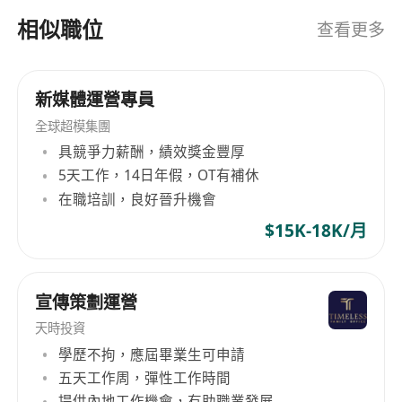
戶，從而推廣員亦會從中獲得薪金及傭金。
相似職位
查看更多
UNIVIBES Instagram: univibeshk
新媒體運營專員
全球超模集團
具競爭力薪酬，績效獎金豐厚
5天工作，14日年假，OT有補休
在職培訓，良好晉升機會
$15K-18K/月
宣傳策劃運營
天時投資
學歷不拘，應屆畢業生可申請
五天工作周，彈性工作時間
提供內地工作機會，有助職業發展