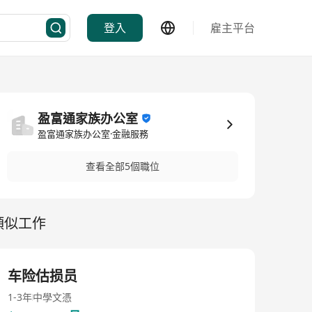
登入
雇主平台
盈富通家族办公室
盈富通家族办公室·金融服務
查看全部5個職位
類似工作
车险估损员
1-3年
中學文憑