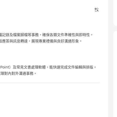
議記錄及檔案歸檔等事務，確保各類文件準確性與即時性。
話應答與訊息轉達，展現專業禮儀與良好溝通形象。
l、PowerPoint）及常見文書處理軟體，能快速完成文件編輯與排版。
處理對內對外溝通事務。