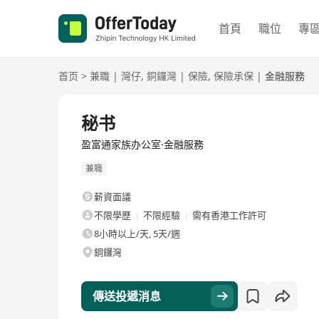
首頁
職位
專
首页
>
兼職
|
灣仔
,
銅鑼灣
|
保險
,
保險承保
|
金融服務
秘书
盈富通家族办公室·金融服務
兼職
薪資面議
不限學歷
不限經驗
需有香港工作許可
8小時以上/天, 5天/週
銅鑼灣
傳送投遞消息