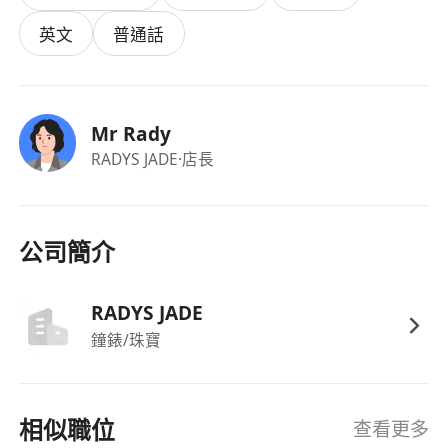
熟悉翡翠基本知識，包括種水色地、常見處理方
英文
普通話
式（如B貨、C貨辨識）、鑑定證書解讀及市場
價值邏輯，無需持證但須具備實戰判斷力。
形象端莊得體，鏡頭感佳，具備良好情緒管理能
Mr Rady
力與即時反應力，能在直播壓力下保持穩定語
RADYS JADE
·店長
速、積極互動及專業態度。
必須為香港永久性居民，可按安排於星期一、
三、五下午14:00至19:00到尖沙咀指定場地出
勤，時間穩定且守時可靠。
公司簡介
福利：
時薪港幣$70至$100，佣金另計，按實際直播表
RADYS JADE
現、銷售達成及觀眾互動指標作彈性調整，每月
鐘錶/珠寶
薪酬明確結算，準時發放。
表現優異者可獲優先轉為長期合作
工作環境位於尖沙咀核心商業地段，交通便利
相似職位
查看更多