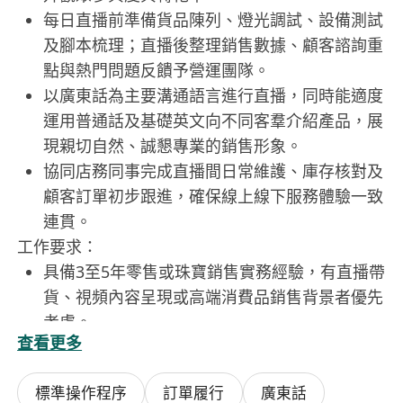
每日直播前準備貨品陳列、燈光調試、設備測試
及腳本梳理；直播後整理銷售數據、顧客諮詢重
點與熱門問題反饋予營運團隊。
以廣東話為主要溝通語言進行直播，同時能適度
運用普通話及基礎英文向不同客羣介紹產品，展
現親切自然、誠懇專業的銷售形象。
協同店務同事完成直播間日常維護、庫存核對及
顧客訂單初步跟進，確保線上線下服務體驗一致
連貫。
工作要求：
具備3至5年零售或珠寶銷售實務經驗，有直播帶
貨、視頻內容呈現或高端消費品銷售背景者優先
考慮。
查看更多
粵語流利，能自信清晰表達；具備基本普通話溝
通能力，可應對內地顧客查詢；英文能力達日常
標準操作程序
訂單履行
廣東話
會話水準，能簡單說明產品來源與基本特徵。