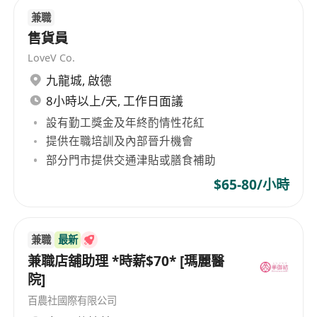
兼職
售貨員
LoveV Co.
九龍城
,
啟德
8小時以上/天, 工作日面議
設有勤工獎金及年終酌情性花紅
提供在職培訓及內部晉升機會
部分門市提供交通津貼或膳食補助
$65-80/小時
兼職
最新
兼職店舖助理 *時薪$70* [瑪麗醫
院]
百農社國際有限公司