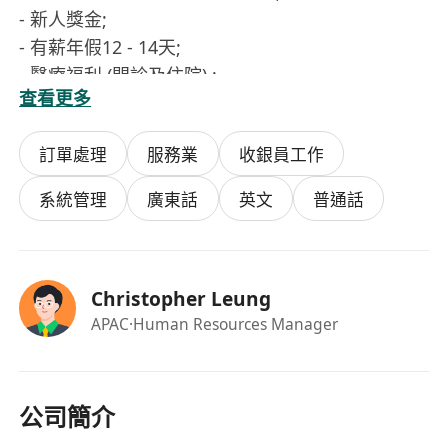
- 新人獎金;
- 有薪年假12 - 14天;
- 醫療福利 (門診及住院) ;
查看更多
- 良好在職培訓 (電腦產品知識培訓) 及晉升機會;
- 工作地點: 荃灣;
訂單處理
服務業
收銀員工作
- 每週工作6天，輪休，每天工作 8 - 9 小時;
- 每月收入可達HK$15,000 – HK$18,000 (視乎經驗
系統管理
廣東話
英文
普通話
而定)
Christopher Leung
APAC
·Human Resources Manager
公司簡介