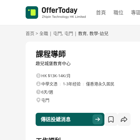
首頁
職位
專
首页
>
全職
|
屯門
,
屯門
|
教育
,
教學-幼兒
全職
課程導師
趣兒城堡教育中心
HK $13K-14K/月
中學文憑
1-3年经验
僅香港永久居民
6天/週
屯門
傳送投遞消息