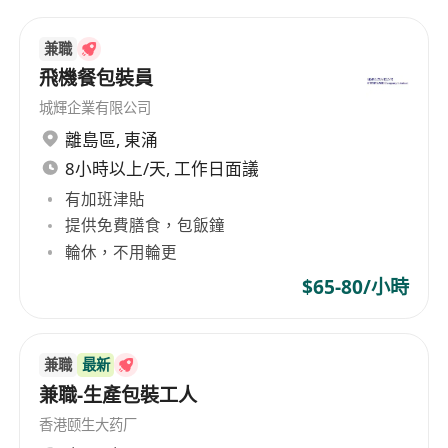
Lantau Island restricted area. With a strong
focus on customer satisfaction and a
兼職
commitment to excellence, we offer a
飛機餐包裝員
comprehensive range of drinks & snacks to
城輝企業有限公司
various customers. Our goal is to streamline the
離島區
,
東涌
logistics processes, optimize supply chains
8小時以上/天, 工作日面議
management, and ensure timely and cost-
effective delivery of our goods.
有加班津貼
提供免費膳食，包飯鐘
輪休，不用輪更
$65-80/小時
兼職
最新
兼職-生產包裝工人
香港颐生大药厂