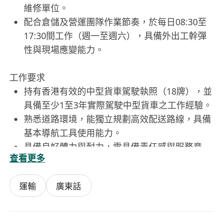
維修單位。
配合倉儲及營運團隊作業節奏，於每日08:30至
17:30間工作（週一至週六），具備外出工幹彈
性與現場應變能力。
工作要求
持有香港有效的中型貨車駕駛執照（18牌），並
具備至少1至3年實際駕駛中型貨車之工作經驗。
熟悉道路環境，能獨立規劃高效配送路線，具備
基本導航工具使用能力。
具備良好體力與耐力，需具備責任感與服務意
查看更多
識，主動溝通協調。
粵語流利，能清晰理解派單指令、與客戶及同事
運輸
廣東話
進行日常溝通；不設學歷限制，重視實務表現與
職業態度。
須為香港永久性居民或持有效工作許可（如