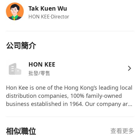
IANG、輸入勞工計劃等），能穩定長期任職，
Tak Kuen Wu
並遵守公司安全及操作規範。
HON KEE
·Director
福利
提供加班津貼，按實際超時工作時數依法計算並
公司簡介
發放。
享有額外津貼，包括出勤津貼，具體按公司政策
HON KEE
執行。
批發/零售
Hon Kee is one of the Hong Kong’s leading local
distribution companies, 100% family-owned
business established in 1964. Our company are
specialize in providing efficient and reliable
distribution & logistics services in beverages
industry for B2B customers, covering different
相似職位
查看更多
type of customers in Hong Kong, specializing in