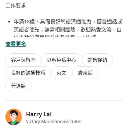
工作要求
年滿18歲，具備良好粵語溝通能力，懂普通話或
英語者優先；無需相關經驗，歡迎熱愛交流、自
信主動的應屆畢業生及兼職人士申請
查看更多
形象整潔得體，具備基本服務意識與親和力，能
在人流密集環境中保持積極態度與穩定表現
客戶保留率
以客戶爲中心
銷售促銷
能適應彈性工時，包括週末、假日具備基本時間
管理能力，可按排班準時到崗並參與活動
良好的溝通技巧
英文
廣東話
具責任感與團隊協作精神，能主動協調並尋求支
援
普通話
Harry Lai
Victory Marketing
·recruiter