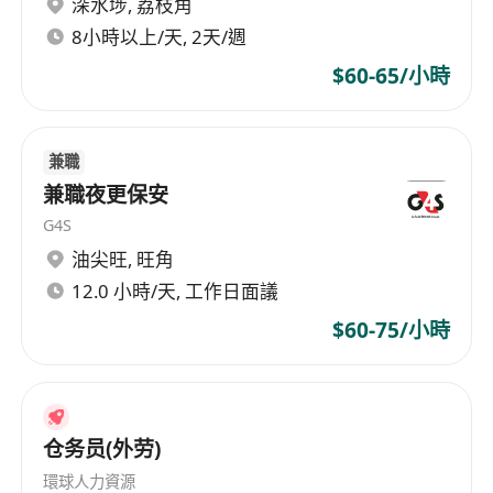
深水埗
,
荔枝角
8小時以上/天, 2天/週
$60-65/小時
兼職
兼職夜更保安
G4S
油尖旺
,
旺角
12.0 小時/天, 工作日面議
$60-75/小時
仓务员(外劳)
環球人力資源