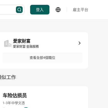
登入
雇主平台
愛家財富
愛家財富·金融服務
查看全部4個職位
類似工作
车险估损员
1-3年
中學文憑