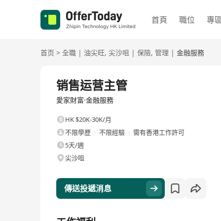
首頁
職位
專
首页
>
全職
|
油尖旺
,
尖沙咀
|
保險
,
管理
|
金融服務
全職
销售运营主管
愛家財富·金融服務
HK $20K-30K/月
不限學歷
不限經驗
需有香港工作許可
5天/週
尖沙咀
傳送投遞消息