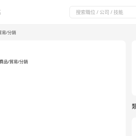
區
貿易/分銷
D·消費品/貿易/分銷