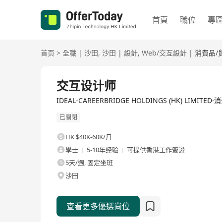
首頁
職位
專
首页
>
全職
|
沙田
,
沙田
|
設計
,
Web/交互設計
|
消費品/
全職
交互设计师
IDEAL-CAREERBRIDGE HOLDINGS (HK) LIMITE
已關閉
HK $40K-60K/月
學士
5-10年经验
可提供香港工作簽證
5天/週, 固定坐班
沙田
查看更多優選崗位