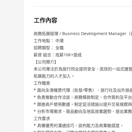
工作內容
商務拓展經理 / Business Development Manag
工作地點： 中環
招聘類型： 全職
薪資 組合：底薪10K+提成
【公司簡介】
本公司專注於為旅行同业提供安全、高效的一站式運營
拓展能力的人才加入。
工作職責
* 面向全港機票代理（批發/零售）、旅行社及出外
* 負責推動合作洽談、商務條款制定、合作簽約及平
* 跟進商戶使用數據，制定促活措施以提升交易規模
* 分析市場需求、競品動向及地區旅業趨勢，提出業
工作要求
* 具備優秀的溝通技巧、談判能力及商業敏感度。