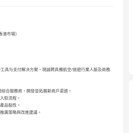
er（香港市場）
工具与支付解决方案。現誠聘具備航空/旅遊行業人脈及商務
旅遊綜合服務商，開發並拓展新商戶渠道。
台入駐流程。
與產品黏性。
務推廣策略與改進建議。