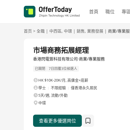
首頁
職位
專
首页
>
全職
|
中西區
,
中環
|
銷售
,
業務發展
|
商業/專業
全職
市場商務拓展經理
香港閃電簽科技有限公司·商業/專業服務
已關閉
7日回覆3位候選人
HK $10K-20K/月
,
高傭金+底薪
學士
不限經驗
僅香港永久居民
5天/週, 流動/外勤
中環
查看更多優選崗位