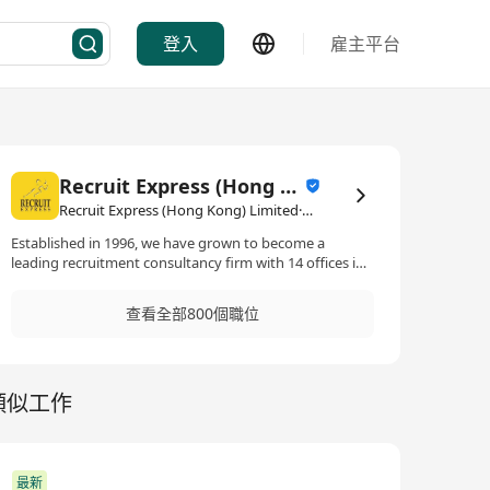
登入
雇主平台
Recruit Express (Hong Kong) Limited
Recruit Express (Hong Kong) Limited·人力資源管理/顧問
Established in 1996, we have grown to become a
leading recruitment consultancy firm with 14 offices in
Singapore and footprints in Hong Kong, Kuala Lumpur
and Taipei. 2017 is a significant year for us as we get
查看全部800個職位
listed on the Singapore Stock Exchange.
類似工作
最新