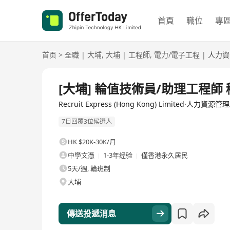
首頁
職位
專
首页
>
全職
|
大埔
,
大埔
|
工程師
,
電力/電子工程
|
人力資
全職
[大埔] 輪值技術員/助理工程師 穩
Recruit Express (Hong Kong) Limited·人力資源管
7日回覆3位候選人
HK $20K-30K/月
中學文憑
1-3年经验
僅香港永久居民
5天/週, 輪班制
大埔
傳送投遞消息