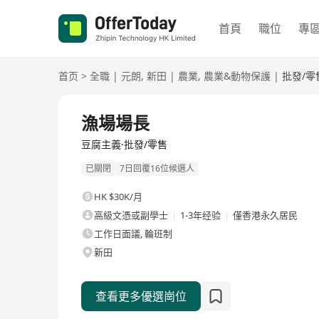
首頁
職位
專
首页
>
全職
|
元朗
,
新田
|
農業
,
農業&動物保護
|
批發/零
全職
漁場場長
豆腐主義·批發/零售
已關閉
7日回覆16位候選人
HK $30K/月
高級文憑或副學士
1-3年经验
僅香港永久居民
工作日面議, 輪班制
新田
查看更多優選崗位