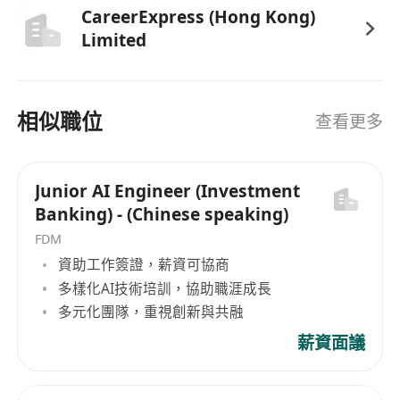
CareerExpress (Hong Kong)
o本科及以上学历
Limited
o编码能力扎实： 熟悉Java/Go/Python中至少一种
语言，对代码质量、架构设计有深刻理解，有处理
高并发、高可用系统经验者优先（加分项：有跨境
相似職位
查看更多
支付/金融系统经验）。
oAI工程化能力： 对LLM、RAG（检索增强生成）、
AI Agent有深入实践，熟悉主流模型API及开源框架
Junior AI Engineer (Investment
（如LangChain, LlamaIndex），有实际AI Coding
Banking) - (Chinese speaking)
工具开发或集成经验者优先。
FDM
2.业务理解与商业化思维：
資助工作簽證，薪資可協商
o具备敏锐的洞察力，能够从繁杂的研发流程中抽象
多樣化AI技術培訓，協助職涯成長
出共性问题，并转化为AI可解决的场景。
多元化團隊，重視創新與共融
o对技术产品化有热情，能从用户（开发者）视角出
薪資面議
发设计产品，并能理解市场需求，为最终对外商业
化负责。
3.领导力与综合素质：