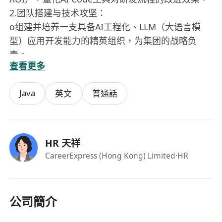
2.团队搭建与技术攻坚：
o组建并培养一支具备AI工程化、LLM（大语言模
型）应用开发能力的精英组织，为集团的战略负
责。
查看更多
o攻克代码私有化训练、领域微调、企业知识库接入
等技术难点，确保AI生成代码符合金融科技领域的
Java
英文
普通話
高合规与高安全标准。
3.产品化与商业化（外部阶段）：
o基于内部打磨成熟的产品能力，牵头进行市场调
研、产品定位与竞品分析，规划对外SaaS或私有化
HR 天祥
产品的形态。
CareerExpress (Hong Kong) Limited
·HR
o协同产品、销售、市场团队，定义MVP（最小可行
性产品），推动产品封装的完整生命周期，并为对
外销售提供技术支持。
公司簡介
【任职要求】
1.技术背景：