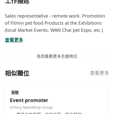
工作描述
Sales representative - remote work. Promotion
of Fitmin pet food Products at the Exhibitions
(local Market Events, WAN Chai pet Expo, etc.)
Flexible dates and working hours.
查看更多
Need Promoter for Tai Po area dates:28-30.05
Need Promoter for WAN Chai Expo dates: 5-7
為您推薦更多合適崗位
june
相似職位
查看更多
兼職
Event promoter
Victory Marketing Group