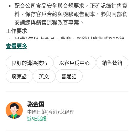
配合公司食品安全與合規要求，正確記錄銷售資
料、保存客戶合約與檢驗報告副本，參與內部食
安訓練與銷售流程改善專案。
工作要求
具備1年以上食品、農產、餐飲供應鏈或B2B銷
查看更多
售相關經驗，熟悉食材特性、儲運條件及行業法
規者尤佳。
良好的溝通技巧
以客戶爲中心
銷售營銷
具備良好溝通表達能力與服務意識，能清晰說明
產品優勢，並有效處理客戶異議與投訴。
廣東話
英文
普通話
具基本數位工具操作能力，能熟練使用Excel進
行報表整理，並操作CRM系統或企業通訊軟體
（如LINE Business、Google Workspace）。
骆金国
具備獨立作業能力與責任感，能適應彈性外勤安
中國国鲍(香港)
·总经理
排，包含週末或短程出差，並具備基本交通駕駛
近3日活躍
資格（機車或小客車）者優先。
重視食品安全與職業倫理，無不良信用紀錄，願