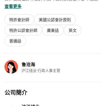
部与海外团队。责任心强，适应快节奏工作，能独
查看更多
立处理复杂跨境财务问题。具备风险意识与合规思
维，注重细节。
特許會計師
美國公認會計原則
5.香港本地籍优先录取。
特許公認會計師
廣東話
英文
普通話
鲁沧海
沪江线业
·行政人事主管
公司簡介