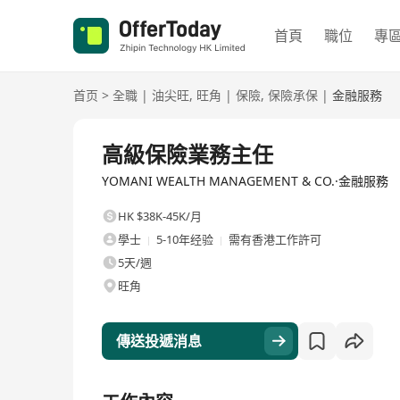
首頁
職位
專
首页
>
全職
|
油尖旺
,
旺角
|
保險
,
保險承保
|
金融服務
全職
高級保險業務主任
YOMANI WEALTH MANAGEMENT & CO.·金融服務
HK $38K-45K/月
學士
5-10年经验
需有香港工作許可
5天/週
旺角
傳送投遞消息