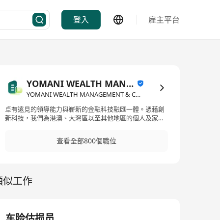
登入
雇主平台
YOMANI WEALTH MANAGEMENT & CO.
YOMANI WEALTH MANAGEMENT & CO.·金融服務
卓有遠見的領導能力與嶄新的金融科技融匯一體。憑藉創
新科技，我們為港澳、大灣區以至其他地區的個人及家
庭，提供富競爭力，兼具環球視野及保險智慧的服務。 我
們不斷求變以迎接保險的未來，但仍然不忘初心。我們細
查看全部800個職位
心及專業的團隊時刻都將人置於核心位置，為客戶、員
工、股東及業務夥伴抓緊每個機遇，創造價值。我們重視
獨立自主，以作出審慎和明智決策。 我們深信，每個人都
應擁有掌握自己未來的能力及自主性。我們成熟和具智慧
類似工作
的精英團隊，配合尖端科技，加上開明、友善的態度，這
個願景並非遙不可及。 縱然未來變化不定，我們仍有信心
掌握未來。
车险估损员