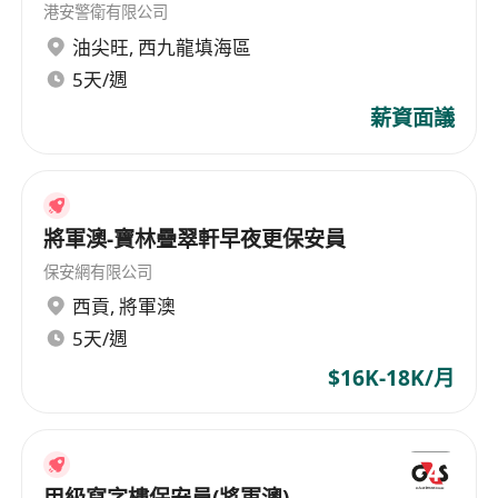
港安警衛有限公司
油尖旺
,
西九龍填海區
5天/週
薪資面議
將軍澳-寶林疊翠軒早夜更保安員
保安網有限公司
西貢
,
將軍澳
5天/週
$16K-18K/月
甲級寫字樓保安員(將軍澳)