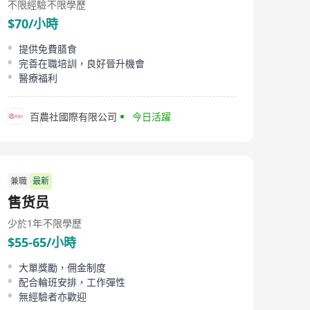
不限經驗
不限學歷
$70/小時
提供免費膳食
完善在職培訓，良好晉升機會
醫療福利
百農社國際有限公司
今日活躍
兼職
最新
售货员
少於1年
不限學歷
$55-65/小時
大單獎勵，佣金制度
配合輪班安排，工作彈性
無經驗者亦歡迎