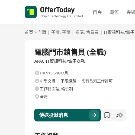
首頁
職位
專
首页
>
全職
|
荃灣
,
荃灣
|
採購
,
售貨員
|
IT資訊科技/電
全職
電腦門市銷售員 (全職)
APAC·IT資訊科技/電子商務
HK $15K-18K/月
中學文憑
不限經驗
需有香港工作許可
工作日面議, 輪班制
荃灣
傳送投遞消息