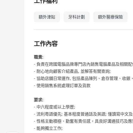
工作福利
額外津貼
牙科計劃
額外醫療保險
工作內容
職責:
- 負責在跨國電腦品牌專門店內銷售電腦產品及相關配
- 耐心地向顧客介紹產品, 並解答有關查詢;
- 協助店舖日常運作, 包括產品陳列、倉存管理、收銀
- 使用銷售系統處理訂單及貨款
要求:
- 中六程度或以上學歷;
- 流利粵語優先; 基本程度普通話及英語; 懂讀寫中文及
- 性格主動積極、勤奮有責任感，具良好溝通技巧及應
- 能夠獨立工作;