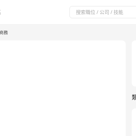
區
子商務