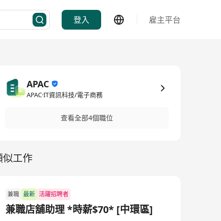
登入
雇主平台
APAC
APAC·IT資訊科技/電子商務
查看全部4個職位
類似工作
兼職
最新
活躍招聘者
兼職店舖助理 *時薪$70* [中環區]