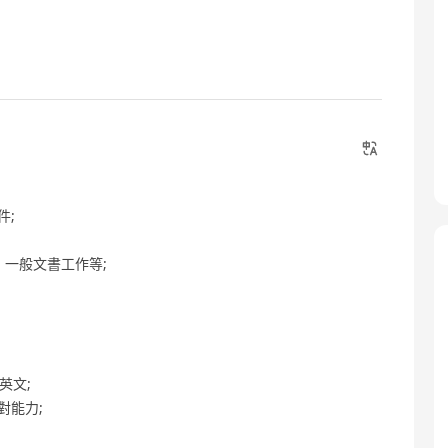
件;
、一般文書工作等;
英文;
對能力;