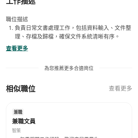
工作描述
職位描述
負責日常文書處理工作，包括資料輸入、文件整
理、存檔及歸檔，確保文件系統清晰有序。
協助前台工作及接聽電話
查看更多
需外勤工作（例如：銀行入票、郵局等等）
配合部門指派的工作
為您推薦更多合適崗位
工作要求
相似職位
具備基本電腦操作能力（懂使用MS Word 及
查看更多
MS Excel 進行文書處理及中英文打字。
能以廣東話流利溝通，具備良好中英文讀寫能
兼職
力。
兼職文員
有責任感、細心穩重，能獨立處理多項任務。
智策