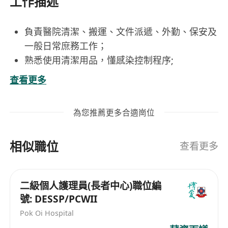
工作描述
負責醫院清潔、搬運、文件派遞、外勤、保安及
一般日常庶務工作；
熟悉使用清潔用品，懂感染控制程序;
有禮貌，良好溝通技巧及顧客服務經驗；
查看更多
具責任感、守時及能獨立工作；
持有有效保安人員許可證者，可獲優先考慮;
為您推薦更多合適崗位
以上職位需穿著制服上班。
工作時間﹕下午3時至晚上10時20分
相似職位
查看更多
二級個人護理員(長者中心)職位編
號: DESSP/PCWII
Pok Oi Hospital