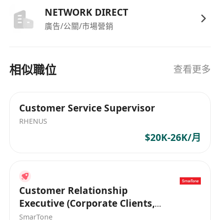
NETWORK DIRECT
廣告/公關/市場營銷
相似職位
查看更多
Customer Service Supervisor
RHENUS
$20K-26K/月
Customer Relationship
Executive (Corporate Clients,
Fluent Cantonese is a MUST)
SmarTone