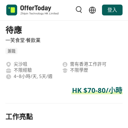
登入
待應
一笑食堂·餐飲業
兼職
尖沙咀
需有香港工作許可
不限經驗
不限學歷
4~8小時/天, 5天/週
HK $70-80/小時
工作亮點