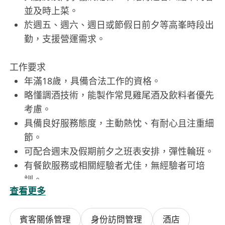
並及時上菜。
於週五、週六、週日或節假日前夕等高峯時段出
勤，支援營運需求。
工作要求
年滿18歲，具備合法工作的資格。
略懂調酒技術，能製作常見雞尾酒及飲料者優先
考慮。
具備良好服務態度，主動熱忱、有耐心且注重細
節。
可配合週末及假期前夕之班表安排，彈性輪班。
有餐飲服務或相關經驗者尤佳，無經驗者可培
訓。
查看更多
賓客關係管理
身份訪問管理
酒店