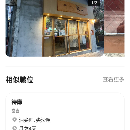
1
/
2
相似職位
查看更多
待應
當吉
油尖旺
,
尖沙咀
月休4天