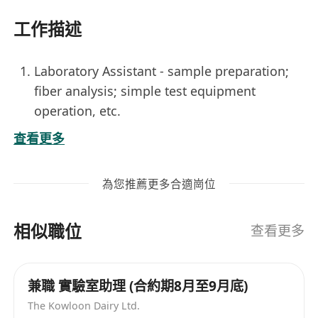
工作描述
Laboratory Assistant - sample preparation;
fiber analysis; simple test equipment
operation, etc.
Chemical Assistant - chemical testing, simple
查看更多
test machine operation, data analysis, etc.
Entry level job; on-the-job training will be
為您推薦更多合適崗位
provided - located in Kwun Tong office area;
double pay; medical scheme; OT allowance;
相似職位
performance bonus, etc.
查看更多
兼職 實驗室助理 (合約期8月至9月底)
The Kowloon Dairy Ltd.