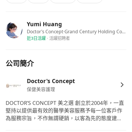
福利：
1. 提供具有競爭力的薪資待遇，根據個人表現有績
Yumi Huang
效獎金機會。
Doctor's Concept
·Grand Century Holding Company Limited
近3日活躍
·
活躍招聘者
2. 完善的員工培訓計劃，幫助員工持續提升專業技
能與職業發展。
3. 規劃合理的排班制度，確保員工獲得充足的休息
公司簡介
與調理時間。
4. 優質的工作環境，配備專業的按摩設備與舒適的
空間設施。
Doctor's Concept
5. 提供员工內部折扣，享受本店相關服務與產品優
保健美容護理
惠權益。
DOCTOR’S CONCEPT 美之選 創立於2004年，一直
堅持以提供最有效的醫學美容服務予每一位客戶作
為服務宗旨，不作無謂硬銷，以客為先的態度建立
了良好的口碑。集團擁有由註册醫生主理及經嚴格