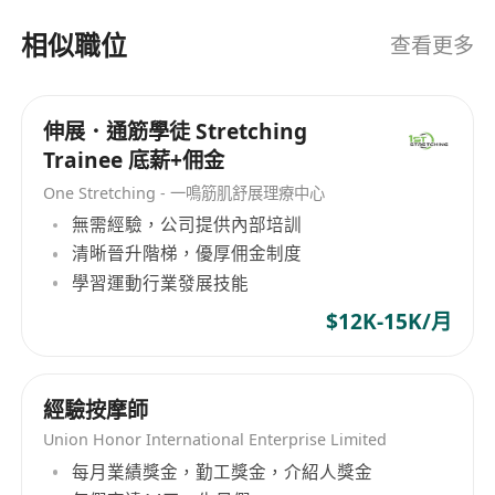
培訓之醫美治療師及顧問團隊，網羅全球尖端醫美
科技，並引入嶄新儀器，務求帶給客戶多項國際級
相似職位
查看更多
醫美服務，於 DOCTOR’S CONCEPT 開展美麗之
旅。
伸展．通筋學徒 Stretching
Trainee 底薪+佣金
One Stretching - 一鳴筋肌舒展理療中心
無需經驗，公司提供內部培訓
清晰晉升階梯，優厚佣金制度
學習運動行業發展技能
$12K-15K/月
經驗按摩師
Union Honor International Enterprise Limited
每月業績獎金，勤工獎金，介紹人獎金