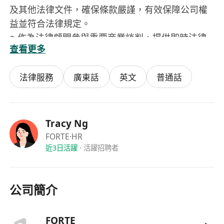
及其他法律文件，確保條款嚴謹，有效保障公司權
益並符合法律規定。
o 作為法律顧問參與重要商業談判，提供即時法律
查看更多
意見，協助達成商業目標的同時管控法律風險。
4. 人力資源法律合規與糾紛處理
法律服務
廣東話
英文
普通話
o 為人力資源部門提供全方位法律支援，審核入
職、離職、解僱及紀律處分等流程與文件，確保嚴
格遵守《僱傭條例》及相關指引，預防勞資糾紛。
o 主導處理已發生的勞資糾紛、仲裁或訴訟案件，
Tracy Ng
制定應對策略，協調內部資源，維護公司利益。。
FORTE
·HR
近3日活躍
·
活躍招聘者
5. 公司資產與知識產權保障
o 建立並維護公司資產（包括知識產權、商業秘
密、客戶資料及關鍵數據）的法律保護體系，制定
公司簡介
相關政策與協議。
o 處理涉及公司資產的侵權、盜用或爭議事件，採
取必要法律行動。
FORTE