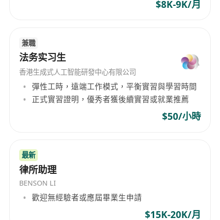
$8K-9K/月
作。
o 分析力強，做事細心，能夠獨立處理文件同提供
解決方案。
兼職
o 良好溝通技巧，能夠與內部各部門協作。
法务实习生
o 主動、負責任，能適應節奏較快的工作環境。
香港生成式人工智能研發中心有限公司
彈性工時，遠端工作模式，平衡實習與學習時間
正式實習證明，優秀者獲後續實習或就業推薦
$50/小時
最新
律所助理
BENSON LI
歡迎無經驗者或應屆畢業生申請
$15K-20K/月