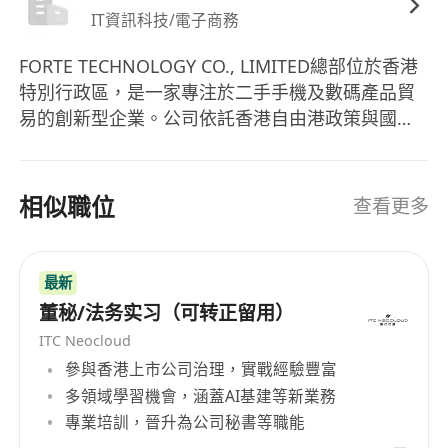
6. 內部諮詢、培訓與管理層支援
IT資訊科技/電子商務
o 作為公司內部法律顧問，為各部門提供及時、實
FORTE TECHNOLOGY CO., LIMITED總部位於香港
用的法律意見與問題解決方案。
特別行政區，是一家專注於二手手機及數碼產品貿
o 規劃並組織面向員工的法律合規培訓，提升全員
易的創新型企業。公司依託香港自由港政策與國際
風險意識。
化物流優勢，構建了覆蓋全球的採購與銷售網路，
o 妥善處理管理層交辦之專項事務或法律相關事
致力於為消費者提供高性價比的翻新手機、配件及
宜，確保高效、穩妥且保密地完成。。
智慧設備，同時為合作夥伴打造高效、透明的跨境
相似職位
查看更多
任職要求
貿易平臺。 公司秉持“誠信為本，品質為先”的核心
o 持有香港法律學位或相關資格，具備律師資格或
價值觀，堅持“環保與經濟並重”的發展理念，通過推
企業法務經驗優先。
動二手手機迴圈利用，助力環保事業，同時為客戶
最新
o進出口貿易和電子產品行業經驗優先
創造經濟價值。我們以透明化的價格體系、穩定的
董秘/法务实习（可转正留用）
貨源供應和高效的服務回應贏得市場信賴。 面向未
o 熟悉香港《公司條例》、《僱傭條例》、《進出
ITC Neocloud
來，FORTE TECHNOLOGY CO., LIMITED將持續優
口條例》及相關商業法規。
參與香港上市公司治理，實戰經驗豐富
化供應鏈與服務體系，拓展海外市場，探索二手手
o 最少3年香港企業法務或律師行相關經驗，有貿
多領域學習機會，涵蓋AI基建等新業務
機回收與再製造技術的創新應用，致力於成為全球
易、電子產品或科技行業經驗更佳。
專業培訓，晉升為公司秘書等職能
領先的二手手機貿易綜合服務商。
o 曾處理公司牌照、合約審閱、僱傭事務等實務工