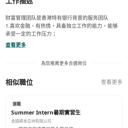
工作描述
财富管理团队是香港特有银行背景的服务团队
1.喜欢金融、有热情，具备独立工作的能力，能够
承受一定的工作压力；
2. 熟悉各类金融产品，善于产品分析和客户关系的
查看更多
管理；
3.有金融、管理和保险咨询行业背景优先考虑；有
為您推薦更多合適崗位
海外工作或学习经验者优先考虑
4..具有良好的沟通与理解能力，敢于挑战，目标感
相似職位
强；
查看更多
——关于岗位职责——
1.在公司学习专业的金融知识，不断自我提高和提
兼職
升综合能力；
Summer Intern暑期實習生
2.定期参加香港总部培训，学习跟踪宏观经济发展
动态，研究国际金融业的发展趋势及走向；
金國資本亞洲有限公司