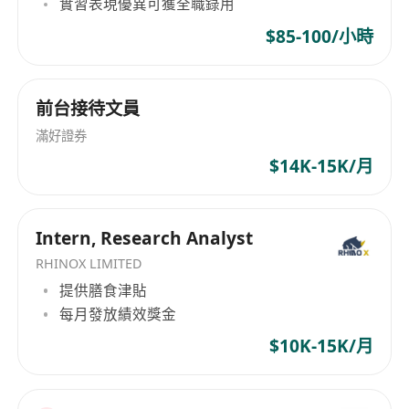
實習表現優異可獲全職錄用
3.不断提高自身能力，逐步为客户提供专业的资产
管理信息分析研究；
$85-100/小時
4.处理客户咨询、建议及投诉，维护客户关系，管
理客户资料；
6.积极开展个人业务，培养建立个人团队能力，通
前台接待文員
过专业化的管理及培训达成团队目标。
滿好證券
7.根据客户的资产规模、生活目标以及其能承担风
$14K-15K/月
险能力，站在客户的角度为其提供专业的理财规
划；
8.定期与客户联系，报告理财产品的收益情况，向
Intern, Research Analyst
客户介绍新的金融服务、理财产品及金融市场动
RHINOX LIMITED
向，维护良好的信任关系；
提供膳食津貼
9.通过开放式的产品平台，为客户提供涵盖多种资
每月發放績效獎金
产类别、行业领域的产品。
$10K-15K/月
——关于福利待遇——
1. 周末双休.自由安排具体工作；,9:30-5:30；