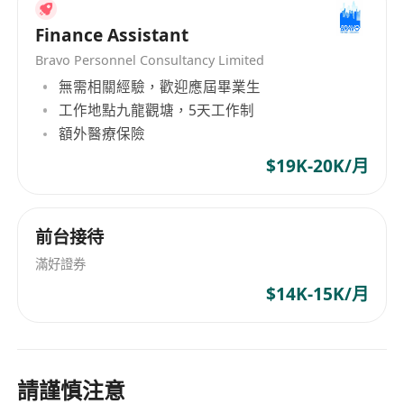
2. 提供系统性专业培训,（包括岗前培训、在职培
训、提升培训等），内容丰富（包括产品培训、营
Finance Assistant
销技巧、沟通交际培训等），形式多样（包括讲
Bravo Personnel Consultancy Limited
座、三方合作论坛以及香港课程培训）定期前往香
無需相關經驗，歡迎應屆畢業生
港参加课程培训，到知名金融机构参观、学习；
工作地點九龍觀塘，5天工作制
3. 提供多种旅游奖励计划，包括国内外旅游和培
額外醫療保險
训；
$19K-20K/月
10.表现出色可享受优厚的津贴、佣金、达标奖或香
港公司深造移民香港。
11.享受中国香港和国内两地的公共假期和公司14天
前台接待
的带薪年假；
滿好證券
4.直接对接国际一流金融资讯和金融资源，快速全
$14K-15K/月
面提升能力素养；
5.提供CFA，CFP等专业考试和海外留学进修培训等
丰富资源和支持赞助；
6.公司提供多种季度、年度旅游奖励计划。
請謹慎注意