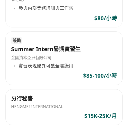
工作要求：
參與內部業務培訓與工作坊
1. 香港中學文憑考試五科合格成績或以上，或持有
大學學位
$80/小時
2. 對金融理財行業充滿熱忱，具備良好的溝通能力
及服務意識
兼職
3. 有志於保險行業發展，願意接受專業培訓並持續
Summer Intern暑期實習生
進修
4. 具備創業精神，渴望在保險領域實現個人價值
金國資本亞洲有限公司
5. 在讀大學生、應屆畢業生以及家庭主婦均可申請
實習表現優異可獲全職錄用
$85-100/小時
福利：
1. 入職每月津貼+佣金制度，收入無上限
2. 豐厚花紅及年終獎金激勵機制
分行秘書
3. 員工醫療保險，覆蓋員工本人及其配偶和子女
HENGMEI INTERNATIONAL
$15K-25K/月
工作地點：尖沙咀中港城寫字樓