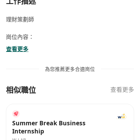
工作描述
理財策劃師
崗位內容：
1. 為客戶提供全面的理財分析，根據其財務狀況和
查看更多
需求制定合適的投資方案
2. 負責個人保單業務的開發與維護，包括人壽保
為您推薦更多合適崗位
險、醫療保險等各類人身險種
3. 提供強積金諮詢及相關服務，協助客戶選擇最適
相似職位
合的強積金計劃
查看更多
4. 處理財產保險業務，涵蓋家居、汽車、旅遊、勞
工保險等多個領域
5. 提供樓宇按揭轉介服務，幫助客戶找到理想的房
Summer Break Business
貸方案
Internship
W-LAB