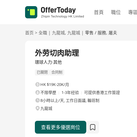
首頁
職位
專
首页
>
全職
|
九龍城
,
九龍城
|
零售 / 服務
,
屠夫
全職
外劳切肉助理
環球人力·其他
已關閉
合同制
HK $19K-20K/月
不限學歷
1-3年经验
可提供香港工作簽證
8小時以上/天, 工作日面議, 輪班制
九龍城
查看更多優選崗位