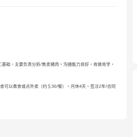
工基础，主要负责分拆/售卖猪肉。沟通能力良好，肯做肯学，
宿舍可以煮食或点外卖（约＄30/餐），月休4天，签注2年/合同