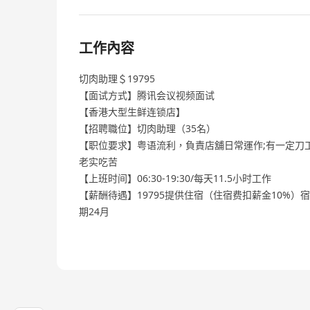
工作內容
切肉助理＄19795
【面试方式】腾讯会议视频面试
【香港大型生鲜连锁店】
【招聘職位】切肉助理（35名）
【职位要求】粤语流利，負責店舖日常運作;有一定刀
老实吃苦
【上班时间】06:30-19:30/每天11.5小时工作
【薪酬待遇】19795提供住宿（住宿费扣薪金10%）
期24月