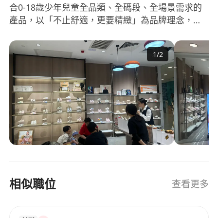
合0-18歲少年兒童全品類、全碼段、全場景需求的
產品，以「不止舒適，更要精緻」為品牌理念，始
終堅持傳承精湛的工藝，以奢品的態度打造每一雙
童鞋。 科學地將產品劃分為六個階段：0階柔抱
1
/
2
鞋，1階步前鞋，2階學步鞋，3階幼兒園鞋，4階小
學生鞋，5階青少年鞋，穩穩第一步，高光每一步。
為此，泰蘭尼斯一直致力於和行業頂尖的品牌、機
構進行合作，使用VIBRAM、MICHELIN世界級專業
鞋底技術，獲得BVmark國際防滑認證，與瑞士近百
年抑菌品牌Sanitized、美國高端技術產品OrthoLite
形成長期戰略合作夥伴。
相似職位
查看更多