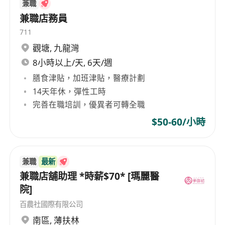
兼職
兼職店務員
711
觀塘
,
九龍灣
8小時以上/天, 6天/週
膳食津貼，加班津貼，醫療計劃
14天年休，彈性工時
完善在職培訓，優異者可轉全職
$50-60/小時
兼職
最新
兼職店舖助理 *時薪$70* [瑪麗醫
院]
百農社國際有限公司
南區
,
薄扶林