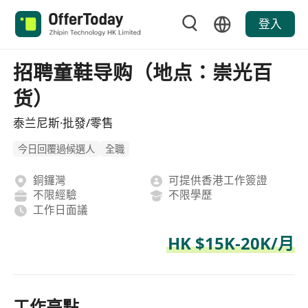
登入
招聘童鞋导购（地点：崇光百
货）
泰兰尼斯·批發/零售
今日回覆過候選人
全職
銅鑼灣
可提供香港工作簽證
不限經驗
不限學歷
工作日面議
HK $15K-20K/月
工作亮點