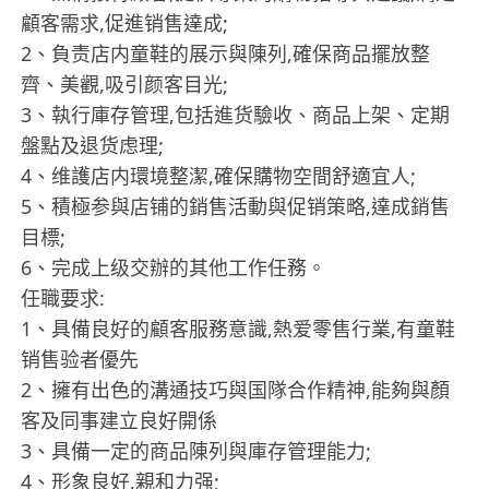
顧客需求,促進销售達成;
2、負责店内童鞋的展示與陳列,確保商品擺放整
齊、美觀,吸引颜客目光;
3、執行庫存管理,包括進货驗收、商品上架、定期
盤點及退货虑理;
4、维護店内環境整潔,確保購物空間舒適宜人;
5、積極参與店铺的銷售活動與促销策略,達成銷售
目標;
6、完成上级交辦的其他工作任務。
任職要求:
1、具備良好的顧客服務意識,熱爱零售行業,有童鞋
销售验者優先
2、擁有出色的溝通技巧與国隊合作精神,能夠與顏
客及同事建立良好開係
3、具備一定的商品陳列與庫存管理能力;
4、形象良好,親和力强;