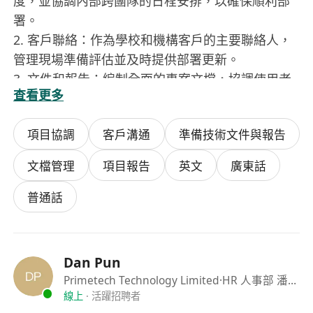
度，並協調內部跨團隊的日程安排，以確保順利部
署。
2. 客戶聯絡：作為學校和機構客戶的主要聯絡人，
管理現場準備評估並及時提供部署更新。
3. 文件和報告：編制全面的專案文檔，協調使用者
查看更多
驗收測試 (UAT)，並準備最終的專案驗收報告。
4. 行政支援：為核心技術團隊分擔行政工作，以優
項目協調
客戶溝通
準備技術文件與報告
化部署效率。
能力要求：
文檔管理
項目報告
英文
廣東話
1. 經驗：約1年專案協調、IT支援或行政管理經驗
（擁有教育產業或IT基礎設施/電信專案經驗者優
普通話
先）。
2. 技能：較強的組織能力、多工處理能力和敏銳的
細節把控能力。
Dan Pun
3. 溝通能力：具備優秀的人際溝通能力，能夠與學
Primetech Technology Limited
·HR 人事部 潘先生
校代表、內部工程師和管理人員進行專業的溝通。
線上
·
活躍招聘者