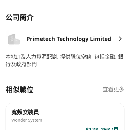
4. 語言能力：精通英語和中文（粵語）的讀寫和口
語能力。
公司簡介
5. 到崗時間：優先考慮能夠立即上班或短期內於
2026年6月到崗的候選人。
Primetech Technology Limited
本地IT及人力資源配對, 提供職位空缺, 包括金融, 銀
行及政府部門
相似職位
查看更多
寬頻安裝員
Wonder System
$17K-25K/月