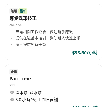
- 组建并培训 “精英服务团队”，重点强化成员的商务
礼仪、产品知识及保密意识；
兼職
最新
- 将品牌核心价值观具象化为可感知的空间体验（如
專業洗車技工
装饰细节、员工互动方式）。
car-one
三、任职要求
無需相關工作經驗，歡迎新手應徵
- 学历与经验：
提供在職基本培訓，幫助新人快速上手
- 本科及以上学历，商务管理/奢侈品营销/酒店管理
每日提供免費午餐
相关专业优先；
$55-60/小時
- 5 年以上高端零售/酒店/会所管理经验，有服务金
融机构或科技企业投资人案例者加分。
- 语言能力：
兼職
- 精通粤语、英语，普通话流利；
Part time
711
深水埗
,
深水埗
8.0 小時/天, 工作日面議