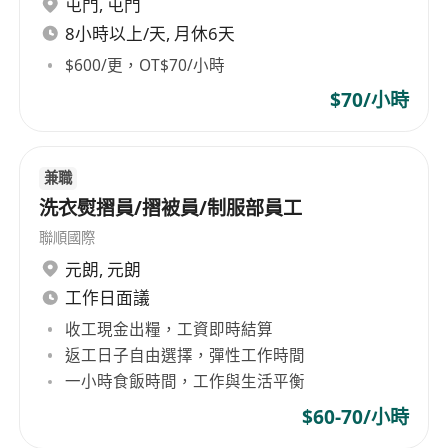
屯門
,
屯門
二、核心职责
1. 战略级客户接待与投资人关系管理
8小時以上/天, 月休6天
- 设计并执行 “投资人尊享体验流程” ，涵盖从预约
$600/更，OT$70/小時
接待、业务动线展示、产品沉浸式演示
$70/小時
到商务洽谈的全链条服务；
- 深度理解公司战略与技术优势，能针对不同背景投
资人定制化讲解业务模式、数据亮点与
兼職
市场竞争力。
洗衣熨摺員/摺被員/制服部員工
2. 旗舰店卓越运营管理
聯順國際
- 主导公司制定的销售目标的拆解与达成，优化库存
元朗
,
元朗
周转率及坪效指标；
工作日面議
- 建立奢侈品级服务标准（SOP），包括员工仪态、
收工現金出糧，工資即時結算
话术、危机处理（如客户投诉/突发参观）；
返工日子自由選擇，彈性工作時間
- 运用数字化工具（CRM/客流分析系统）提升客户
一小時食飯時間，工作與生活平衡
转化率与复购率。
$60-70/小時
3. 团队赋能与品牌文化渗透