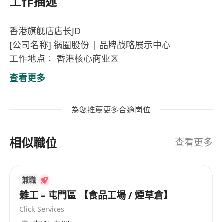
工作描述
香港旗舰店店长JD
[公司名称] 锅圈股份 | 品牌战略展示中心
工作地点： 香港核心商业区
职位类型： 全职
查看更多
一、职位使命
作为品牌在亚太市场的战略形象枢纽，香港旗舰店
為您推薦更多合適崗位
不仅是销售终端，更是面向全球投资人、
合作伙伴及 VIP 客户的核心体验空间。店长的使命
相似職位
主要包括：
查看更多
运营管理者 – 确保店铺高效运转；
品牌外交官 – 通过顶级接待服务与场景化演示，将
兼職
实体空间转化为打动资本市场的“商业名
雜工 – 屯門區 【食品工場 / 煙草倉】
片”
Click Services
。