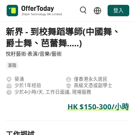
登入
新界 - 到校舞蹈導師(中國舞、
爵士舞、芭蕾舞.....)
悅籽藝術·表演/音樂/藝術
兼職
葵涌
僅香港永久居民
少於1年经验
高級文憑或副學士
少於4小時/天, 工作日面議, 現場服務
HK $150-300/小時
工作描述