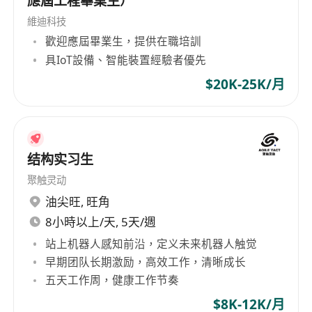
應屆工程畢業生）
維迪科技
歡迎應屆畢業生，提供在職培訓
具IoT設備、智能裝置經驗者優先
$20K-25K/月
结构实习生
聚触灵动
油尖旺
,
旺角
8小時以上/天, 5天/週
站上机器人感知前沿，定义未来机器人触觉
早期团队长期激励，高效工作，清晰成长
五天工作周，健康工作节奏
$8K-12K/月