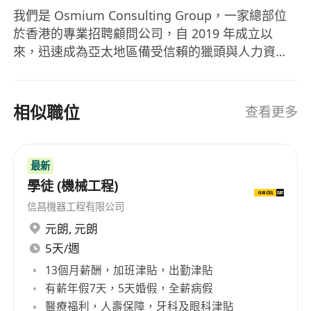
我們是 Osmium Consulting Group，一家總部位
於香港的專業招聘顧問公司，自 2019 年成立以
來，迅速成為亞太地區備受信賴的獵頭與人力資源
夥伴。 我們專注於為優秀人才提供精準的職涯轉換
機會，涵蓋多個高潛力領域，包括： Web3 / 區塊
鏈 資訊科技（IT） 銀行與金融服務 無論您是正在尋
相似職位
查看更多
找下一個挑戰，還是希望進入更具前景的新領域，
我們結合產業深度網絡與精準數據分析，為您量身
推薦最適合的發展平台。 我們的客戶來自全球最具
最新
影響力的品牌與機構。我們亦提供： 合約制職位 第
學徒 (機械工程)
二人力派遣（Secondment） 薪酬與 HR 解決方案
信昌機器工程有限公司
加入我們的人才網絡，讓您的職涯更進一步。我們
元朗
,
元朗
不只幫您找到工作，更幫您找到值得投入的未來。
5天/週
13個月薪酬，加班津貼，出勤津貼
有薪年假7天，5天婚假，全薪病假
醫療福利，人壽保障，牙科及眼科津貼