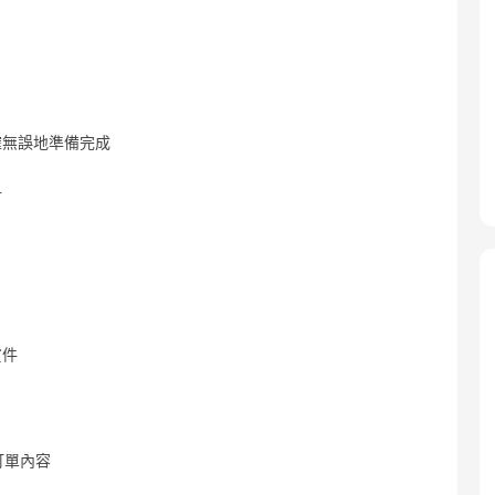
確無誤地準備完成
對
貨件
訂單內容