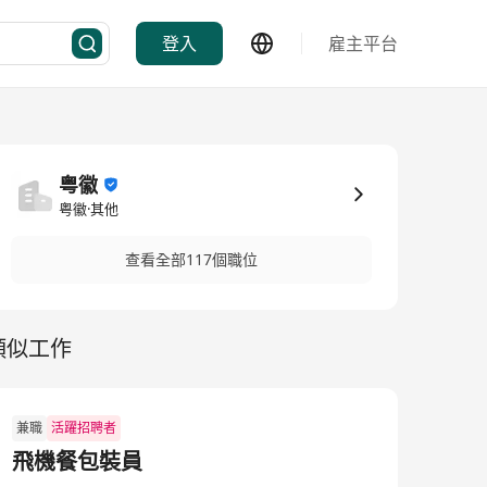
登入
雇主平台
粤徽
粤徽·其他
查看全部117個職位
類似工作
兼職
活躍招聘者
飛機餐包裝員