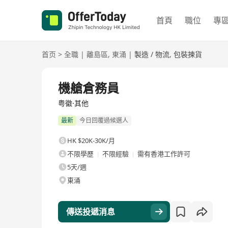
首頁
職位
專
首页
>
全職
|
離島區
,
東涌
|
製造 / 物流
,
包裝揀貨
全職
機艙倉務員
粤徽·其他
最新
今日回覆過候選人
HK $20K-30K/月
不限學歷
不限經驗
需有香港工作許可
5天/週
東涌
傳送投遞消息