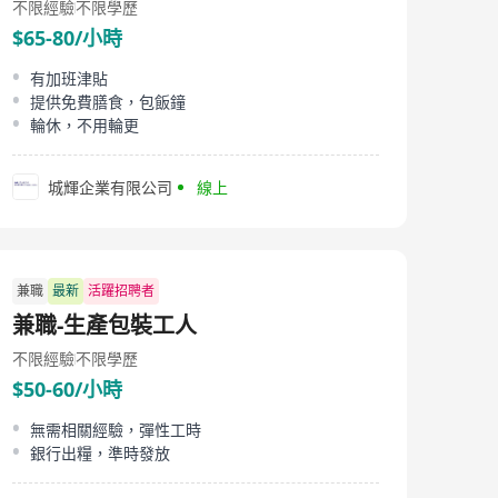
不限經驗
不限學歷
$65-80/小時
有加班津貼
提供免費膳食，包飯鐘
輪休，不用輪更
城輝企業有限公司
線上
兼職
最新
活躍招聘者
兼職-生產包裝工人
不限經驗
不限學歷
$50-60/小時
無需相關經驗，彈性工時
銀行出糧，準時發放